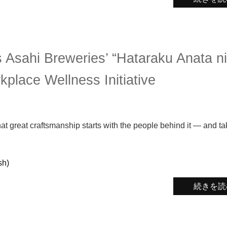
Asahi Breweries’ “Hataraku Anata n
place Wellness Initiative
 great craftsmanship starts with the people behind it — and ta
h)
続きを読