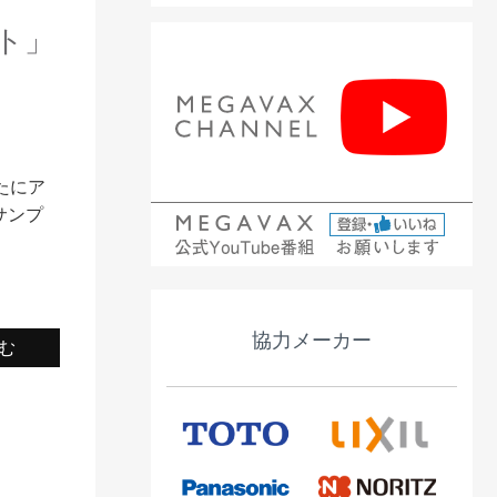
ト」
たにア
のサンプ
協力メーカー
む