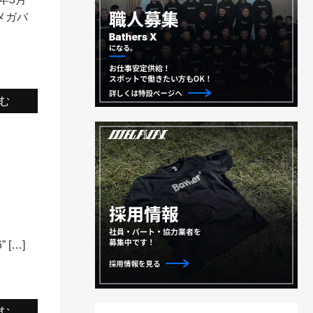
、メガバ
む
6” […]
む