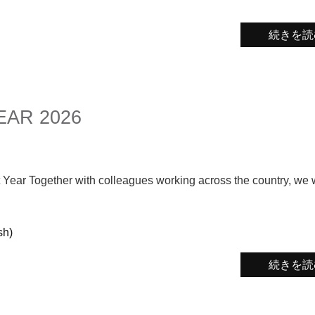
続きを読
EAR 2026
st Year Together with colleagues working across the country, we
h)
続きを読