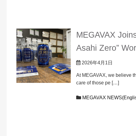
MEGAVAX Joins 
Asahi Zero” Work
2026年4月1日
At MEGAVAX, we believe that
care of those pe […]
MEGAVAX NEWS(Englis