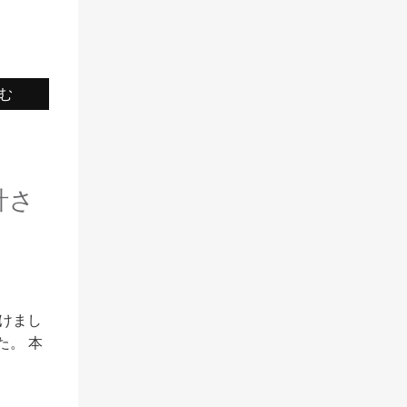
む
計さ
受けまし
。 本