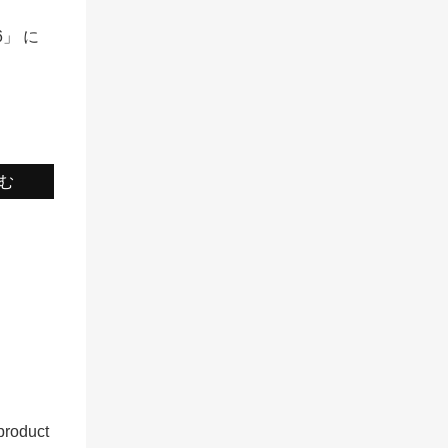
6」 に
む
product